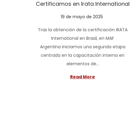
Certificamos en Irata International
o
n
P
19 de mayo de 2025
1
o
9
Tras la obtención de la certificación IRATA
s
d
International en Brasil, en MAF
t
e
Argentina iniciamos una segunda etapa
e
m
centrada en la capacitación interna en
d
a
elementos de…
o
y
n
o
Read More
d
e
2
0
P
2
5
a