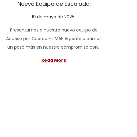
Nuevo Equipo de Escalada.
P
19 de mayo de 2025
1
o
9
Presentamos a nuestro nuevo equipo de
s
d
Acceso por Cuerda En MAF Argentina damos
t
e
un paso más en nuestro compromiso con…
e
m
d
a
Read More
o
y
n
o
d
e
2
0
2
5